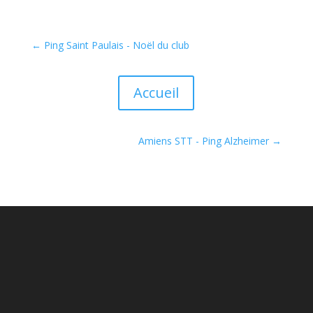
←
Ping Saint Paulais - Noël du club
Accueil
Amiens STT - Ping Alzheimer
→