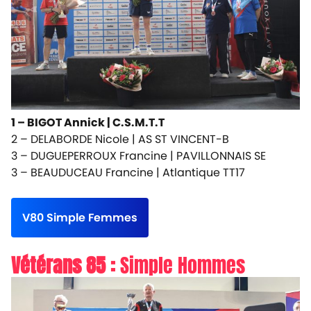
1 – BIGOT Annick |
C.S.M.T.T
2 – DELABORDE Nicole |
AS ST VINCENT-B
3 – DUGUEPERROUX Francine |
PAVILLONNAIS SE
3 – BEAUDUCEAU Francine |
Atlantique TT17
V80 Simple Femmes
Vétérans 85 :
Simple Hommes