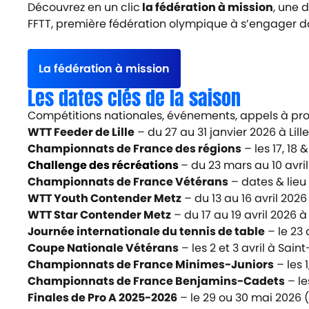
Découvrez en un clic
la fédération à mission
, une 
FFTT, première fédération olympique à s’engager da
La fédération à mission
Les dates clés de la saison
Compétitions nationales, événements, appels à projet,
WTT Feeder de Lille
– du 27 au 31 janvier 2026 à Lille
Championnats de France des régions
– les 17, 18 
Challenge des récréations
– du 23 mars au 10 avri
Championnats de France Vétérans
– dates & lieu
WTT Youth Contender Metz
– du 13 au 16 avril 2026
WTT Star Contender Metz
– du 17 au 19 avril 2026 à
Journée internationale du tennis de table
– le 23 
Coupe Nationale Vétérans
– les 2 et 3 avril à Sain
Championnats de France Minimes-Juniors
– les 
Championnats de France Benjamins-Cadets
– le
Finales de Pro A 2025-2026
– le 29 ou 30 mai 2026 (