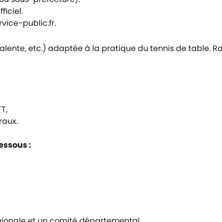
ficiel.
vice-public.fr.
valente, etc.) adaptée à la pratique du tennis de table.
T,
raux.
essous :
égionale et un comité départemental.