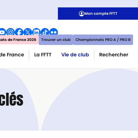
Mon compte FFTT
ts de France 2026
Trouver un club
Championnats PRO A / PRO B
de France
La FFTT
Vie de club
Rechercher
 clés