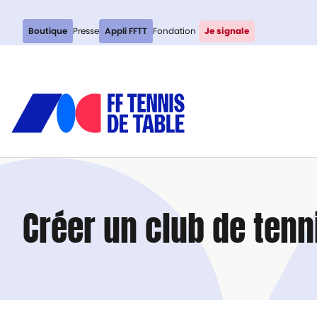
Boutique
Presse
Appli FFTT
Fondation
Je signale
C
réer un club de tenni