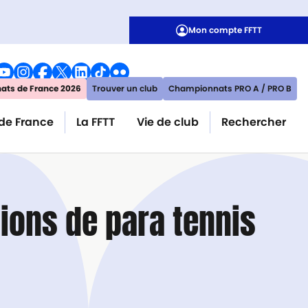
Mon compte FFTT
ts de France 2026
Trouver un club
Championnats PRO A / PRO B
de France
La FFTT
Vie de club
Rechercher
ions de para tennis