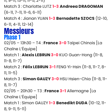
11, 9-11, 13-11, 11-5, 2-11)
Match 3 : Charlotte LUTZ
1-3
Andreea DRAGOMAN
(6-11, 7-11, 11-6, 6-11)
Match 4 : Jianan YUAN
1-3
Bernadette SZOCS
(12-10,
6-11, 4-11, 12-14)
Messieurs
Phase 1
02/05 – 13h30 – T4 :
France
3-0
Taïpei Chinois
[La
Chaîne L’Équipe]
Match 1 :
Alexis LEBRUN
3-0
KUO Guan-Hong (11-8,
11-8, 11-7)
Match 2 :
Félix LEBRUN
3-1
FENG Yi-Hsin (11-8, 11-7, 8-
11, 11-5)
Match 3 :
Simon GAUZY
3-0
HSU Hsien-Chia (11-8, 11-
8, 11-7)
02/05 – 20h30 – T3 :
France
3-1
Allemagne
[La
Chaîne L’Équipe]
Match 1 : Simon GAUZY
1-3
Benedikt DUDA
(10-12, 11-
8, 9-11, 5-11)