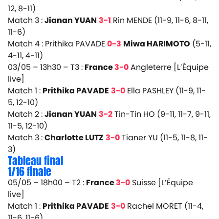
12, 8-11)
Match 3 :
Jianan YUAN
3-1
Rin MENDE (11-9, 11-6, 8-11,
11-6)
Match 4 : Prithika PAVADE
0-3
Miwa HARIMOTO
(5-11,
4-11, 4-11)
03/05 – 13h30 – T3 :
France
3-0
Angleterre
[L’Équipe
live]
Match 1 :
Prithika PAVADE
3-0
Ella PASHLEY (11-9, 11-
5, 12-10)
Match 2 :
Jianan YUAN
3-2
Tin-Tin HO (9-11, 11-7, 9-11,
11-5, 12-10)
Match 3 :
Charlotte LUTZ
3-0
Tianer YU (11-5, 11-8, 11-
3)
Tableau final
1/16 finale
05/05 – 18h00 – T2 :
France
3-0
Suisse
[L’Équipe
live]
Match 1 :
Prithika PAVADE
3-0
Rachel MORET (11-4,
11-6, 11-6)