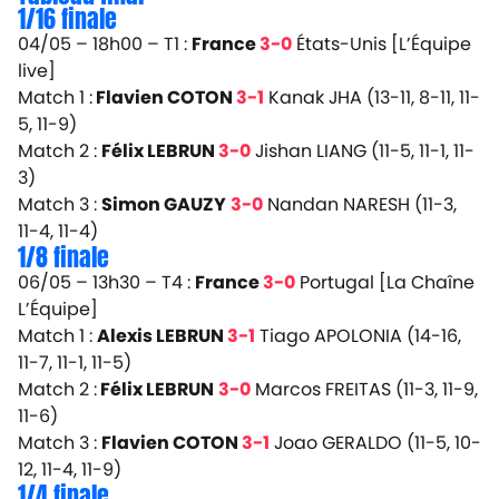
1/16 finale
04/05 – 18h00 – T1 :
France
3-0
États-Unis
[L’Équipe
live]
Match 1 :
Flavien COTON
3-1
Kanak JHA (13-11, 8-11, 11-
5, 11-9)
Match 2 :
Félix LEBRUN
3-0
Jishan LIANG (11-5, 11-1, 11-
3)
Match 3 :
Simon GAUZY
3-0
Nandan NARESH (11-3,
11-4, 11-4)
1/8 finale
06/05 – 13h30 – T4 :
France
3-0
Portugal
[La Chaîne
L’Équipe]
Match 1 :
Alexis LEBRUN
3-1
Tiago APOLONIA (14-16,
11-7, 11-1, 11-5)
Match 2 :
Félix LEBRUN
3-0
Marcos FREITAS (11-3, 11-9,
11-6)
Match 3 :
Flavien COTON
3-1
Joao GERALDO (11-5, 10-
12, 11-4, 11-9)
1/4 finale