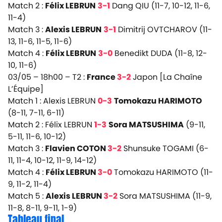
Match 2 :
Félix LEBRUN
3-1
Dang QIU (11-7, 10-12, 11-6,
11-4)
Match 3 :
Alexis LEBRUN
3-1
Dimitrij OVTCHAROV (11-
13, 11-6, 11-5, 11-6)
Match 4 :
Félix LEBRUN
3-0
Benedikt DUDA (11-8, 12-
10, 11-6)
03/05 – 18h00 – T2 :
France
3-2
Japon
[La Chaîne
L’Équipe]
Match 1 : Alexis LEBRUN
0-3
Tomokazu HARIMOTO
(8-11, 7-11, 6-11)
Match 2 : Félix LEBRUN
1-3
Sora MATSUSHIMA
(9-11,
5-11, 11-6, 10-12)
Match 3 :
Flavien COTON
3-2
Shunsuke TOGAMI (6-
11, 11-4, 10-12, 11-9, 14-12)
Match 4 :
Félix LEBRUN
3-0
Tomokazu HARIMOTO (11-
9, 11-2, 11-4)
Match 5 :
Alexis LEBRUN
3-2
Sora MATSUSHIMA (11-9,
11-8, 8-11, 9-11, 1-9)
Tableau final