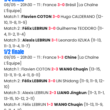
08/05 – 20h30 – T1 : France
3-0
Brésil
[La Chaîne
L’Équipe]
Match 1 :
Flavien COTON
3-0
Hugo CALDERANO (12-
10, 11-8, 11-9)
Match 2 :
Félix LEBRUN
3-0
Guilherme TEODORO (11-
4, 11-2, 11-4)
Match 3 :
Alexis LEBRUN
3-1
Leonardo IIZUKA (11-13,
11-3, 11-4, 11-7)
1/2 finale
09/05 – 20h30 – T1 : France
1-3
Chine
[La Chaîne
L’Équipe]
Match 1 : Flavien COTON
2-3
WANG Chuqin
(13-15,
13-11, 11-9, 4-11, 8-11)
Match 2 :
Félix LEBRUN
3-0
LIN Shidong (11-9, 11-9, 12-
10)
Match 3 : Alexis LEBRUN
2-3
LIANG Jingkun
(11-3, 11-1,
13-15, 10-12, 2-11)
Match 4 : Félix LEBRUN
1-3
WANG Chuqin
(11-13, 11-9,