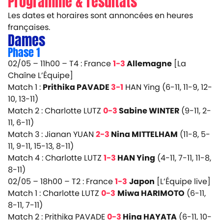
Programme & résultats
Les dates et horaires sont annoncées en heures
françaises.
Dames
Phase 1
02/05 – 11h00 – T4 : France
1-3
Allemagne
[La
Chaîne L’Équipe]
Match 1 :
Prithika PAVADE
3-1
HAN Ying (6-11, 11-9, 12-
10, 13-11)
Match 2 : Charlotte LUTZ
0-3
Sabine WINTER
(9-11, 2-
11, 6-11)
Match 3 : Jianan YUAN
2-3
Nina MITTELHAM
(11-8, 5-
11, 9-11, 15-13, 8-11)
Match 4 : Charlotte LUTZ
1-3
HAN Ying
(4-11, 7-11, 11-8,
8-11)
02/05 – 18h00 – T2 : France
1-3
Japon
[L’Équipe live]
Match 1 : Charlotte LUTZ
0-3
Miwa HARIMOTO
(6-11,
8-11, 7-11)
Match 2 : Prithika PAVADE
0-3
Hina HAYATA
(6-11, 10-