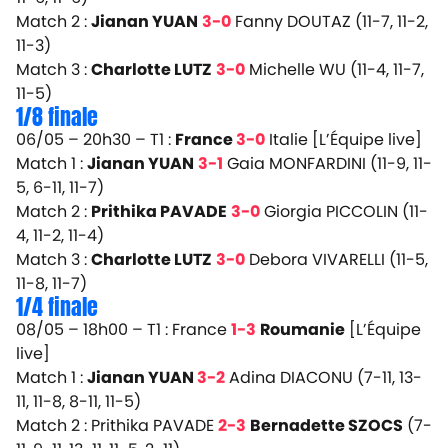
Match 2 :
Jianan YUAN
3-0
Fanny DOUTAZ (11-7, 11-2,
11-3)
Match 3 :
Charlotte LUTZ
3-0
Michelle WU (11-4, 11-7,
11-5)
1/8 finale
06/05 – 20h30 – T1 :
France
3-0
Italie
[L’Équipe live]
Match 1 :
Jianan YUAN
3-1
Gaia MONFARDINI (11-9, 11-
5, 6-11, 11-7)
Match 2 :
Prithika PAVADE
3-0
Giorgia PICCOLIN (11-
4, 11-2, 11-4)
Match 3 :
Charlotte LUTZ
3-0
Debora VIVARELLI (11-5,
11-8, 11-7)
1/4 finale
08/05 – 18h00 – T1 : France
1-3
Roumanie
[L’Équipe
live]
Match 1 :
Jianan YUAN
3-2
Adina DIACONU (7-11, 13-
11, 11-8, 8-11, 11-5)
Match 2 : Prithika PAVADE
2-3
Bernadette SZOCS
(7-