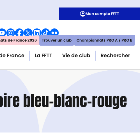
Mon compte FFTT
ts de France 2026
Trouver un club
Championnats PRO A / PRO B
de France
La FFTT
Vie de club
Rechercher
toire bleu-blanc-rouge