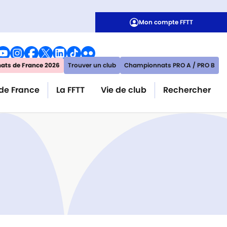
Mon compte FFTT
ts de France 2026
Trouver un club
Championnats PRO A / PRO B
de France
La FFTT
Vie de club
Rechercher