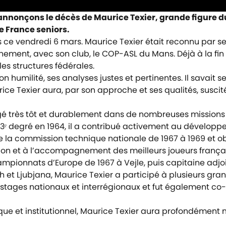
annonçons le décès de Maurice Texier, grande figure du
de France seniors.
és ce vendredi 6 mars. Maurice Texier était reconnu par 
ement, avec son club, le COP-ASL du Mans. Déjà à la fin 
es structures fédérales.
 humilité, ses analyses justes et pertinentes. Il savait se 
ce Texier aura, par son approche et ses qualités, suscit
agé très tôt et durablement dans de nombreuses missions 
3ᵉ degré en 1964, il a contribué activement au développe
de la commission technique nationale de 1967 à 1969 et o
ation et à l’accompagnement des meilleurs joueurs françai
ampionnats d’Europe de 1967 à Vejle, puis capitaine adjoi
et Ljubjana, Maurice Texier a participé à plusieurs gra
x stages nationaux et interrégionaux et fut également co
ue et institutionnel, Maurice Texier aura profondément 