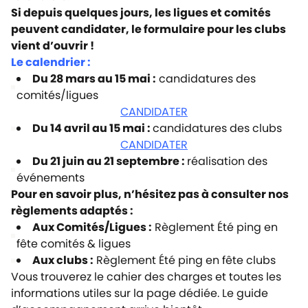
Si depuis quelques jours, les ligues et comités
peuvent candidater, le formulaire pour les clubs
vient d’ouvrir !
Le calendrier :
Du 28 mars au 15 mai :
candidatures des
comités/ligues
CANDIDATER
Du 14 avril au 15 mai :
candidatures des clubs
CANDIDATER
Du 21 juin au 21 septembre :
réalisation des
événements
Pour en savoir plus, n’hésitez pas à consulter nos
règlements adaptés :
Aux Comités/Ligues :
Règlement Été ping en
fête comités & ligues
Aux clubs :
Règlement Été ping en fête clubs
Vous trouverez
le cahier des charges
et toutes les
informations utiles sur
la page dédiée. Le guide