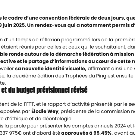
s le cadre d’une convention fédérale de deux jours, qu
i 9 juin 2025. Un rendez-vous qui a notamment permis 
d’un temps de réflexion programmé lors de la première j
 étaient réunis pour celles et ceux qui le souhaitaient, 
ble ronde autour de la démarche fédération à mission
llective et le partage d’informations au cœur de cette 
voiler
sa nouvelle identité visuelle,
affirmant ainsi une
ée,
la deuxième édition des Trophées du Ping
est ensuit
te.
et du budget prévisionnel révisé
ident de la FFTT, et le rapport d’activité présenté par le s
exposées par
Élodie Wey
, présidente de la commission n
rte d’éthique et de déontologie.
ris la parole pour présenter les comptes annuels 2024 et 
 337 975€ ont d’abord été
approuvés à 95,45%,
avant q