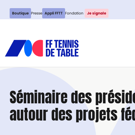
Boutique
Presse
Appli FFTT
Fondation
Je signale
Séminaire des préside
autour
des projets f