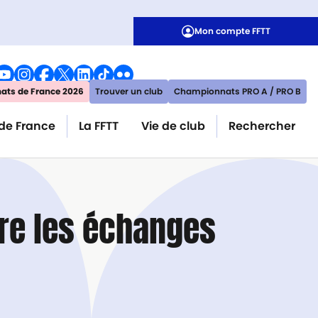
Mon compte FFTT
ts de France 2026
Trouver un club
Championnats PRO A / PRO B
de France
La FFTT
Vie de club
Rechercher
re l
es échanges