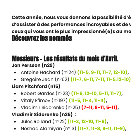
Cette année, nous vous donnons la possibilité d’él
d’assister à des performances incroyables et de v
ceux qui vous ont le plus impressionné(e)s au mo
Découvrez les nommés
​​​​​
Messieurs – Les résultats du mois d’Avril.
Jon Persson (n29)
Antoine Hachard (n°24)
(11-5, 9-11, 11-7, 12-10)
,
Gregoire Jean (n°62)
(11-7, 6-11, 7-11, 11-5,12-10)
Liam Pitchford (n15)
Robert Gardos (n°23)
(11-6, 12-10, 5-11, 11-7)
,
Vitaly Efimov (n°197)
(11-5, 11-4, 11-4)
,
Vladimir Sidorenko (n°25)
(7-11, 9-11, 5-11)
,
Vladimir Sidorenko (n25) :
Jules Rolland (n°22)
(11-3, 12-10, 11-6)
,
Noshad Alamiyan (n°13)
(11-7, 11-8, 8-11, 11-9)
,