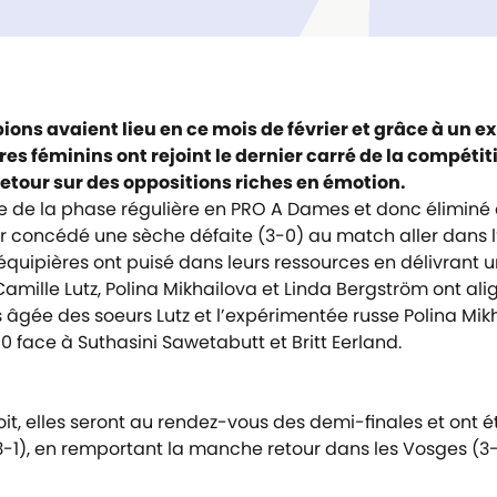
ions avaient lieu en ce mois de février et grâce à un e
ores féminins ont rejoint le dernier carré de la compét
etour sur des oppositions riches en émotion.
 de la phase régulière en PRO A Dames et donc éliminé d
ir concédé une sèche défaite (3-0) au match aller dans l’
équipières ont puisé dans leurs ressources en délivrant
amille Lutz, Polina Mikhailova et Linda Bergström ont alig
us âgée des soeurs Lutz et l’expérimentée russe Polina Mik
10 face à Suthasini Sawetabutt et Britt Eerland.
oit, elles seront au rendez-vous des demi-finales et ont é
-1), en remportant la manche retour dans les Vosges (3-2