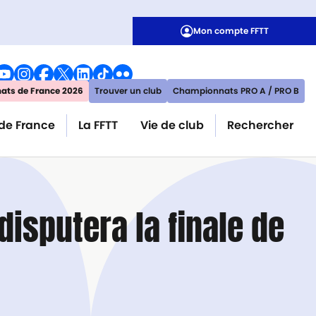
Mon compte FFTT
ts de France 2026
Trouver un club
Championnats PRO A / PRO B
de France
La FFTT
Vie de club
Rechercher
disputera la finale de