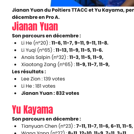
Jianan Yuan du Poitiers TTACC et Yu Kayama, pen
décembre en Pro A.
Jianan Yuan
Son parcours en décembre :
Li He (n°20) :
11-6, 11-7, 9-11, 9-11, 11-8.
Li Yuqi (n°65) :
11-13, 11-9, 11-5, 11-6.
Anais Salpin (n°32) :
11-3, 11-5, 11-9,
Xiaotong Zang (n°65) :
11-9, 11-7, 11-9,
Les résultats :
Lee Zion : 139 votes
Li He : 181 votes
Jianan Yuan : 832 votes
Yu Kayama
Son parcours en décembre :
Tianyuan Chen (n°23) :
7-11, 11-7, 11-6, 6-11, 11-5,
Wang Yang (n°27) :
8-11, 12-10, 11-9, 7-11, 3-11,