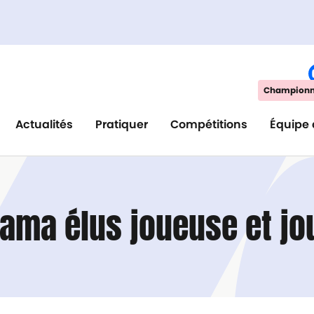
Championna
Actualités
Pratiquer
Compétitions
Équipe 
yama élus joueuse et jo