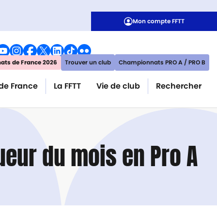
Mon compte FFTT
ts de France 2026
Trouver un club
Championnats PRO A / PRO B
de France
La FFTT
Vie de club
Rechercher
ueur du mois en Pro A