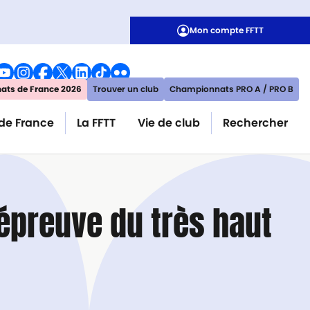
Mon compte FFTT
ts de France 2026
Trouver un club
Championnats PRO A / PRO B
de France
La FFTT
Vie de club
Rechercher
’épreuve du très haut