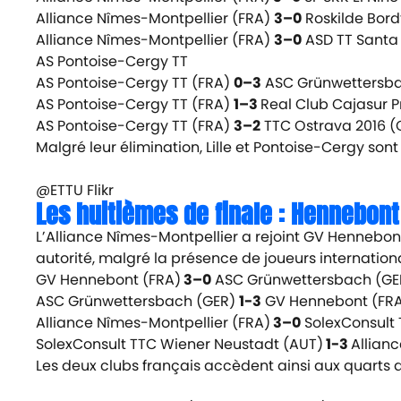
Alliance Nîmes-Montpellier (FRA)
3–0
Roskilde Bord
Alliance Nîmes-Montpellier (FRA)
3–0
ASD TT Santa 
AS Pontoise-Cergy TT
AS Pontoise-Cergy TT (FRA)
0–3
ASC Grünwettersba
AS Pontoise-Cergy TT (FRA)
1–3
Real Club Cajasur P
AS Pontoise-Cergy TT (FRA)
3–2
TTC Ostrava 2016 (
Malgré leur élimination, Lille et Pontoise-Cergy so
@ETTU Flikr
Les huitièmes de finale : Hennebon
L’Alliance Nîmes-Montpellier a rejoint GV Hennebont 
autorité, malgré la présence de joueurs internation
GV Hennebont (FRA)
3–0
ASC Grünwettersbach (GE
ASC Grünwettersbach (GER)
1-3
GV Hennebont (FR
Alliance Nîmes-Montpellier (FRA)
3–0
SolexConsult 
SolexConsult TTC Wiener Neustadt (AUT)
1-3
Allian
Les deux clubs français accèdent ainsi aux quarts 