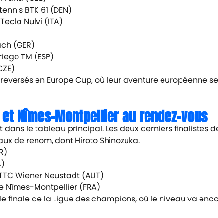
tennis BTK 61 (DEN)
Tecla Nulvi (ITA)
ch (GER)
riego TM (ESP)
CZE)
nt reversés en Europe Cup, où leur aventure européenne se
t et Nîmes-Montpellier au rendez-vous
dans le tableau principal. Les deux derniers finalistes d
aux de renom, dont Hiroto Shinozuka.
R)
A)
TTC Wiener Neustadt (AUT)
ce Nîmes-Montpellier (FRA)
de finale de la Ligue des champions, où le niveau va enc