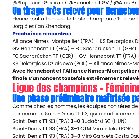
@Stéphanie Gouiran / @Hennebont GV / @Arno Br
Un tirage très relevé pour Hennebo
Hennebont affrontera le triple champion d’Europe
Jorgić et Fan Zhendong.
Prochaines rencontres
Alliance Nîmes-Montpellier (FRA) – KS Dekorglass D
GV Hennebont TT (FRA) – FC Saarbrücken TT (GER) |
FC Saarbrücken TT (GER) – GV Hennebont TT (FRA) |
KS Dekorglass Działdowo (POL) – Alliance Nîmes-Mon
Avec Hennebont et l’Alliance Nîmes-Montpellier en
finale s’annoncent toutefois extrêmement relevés
Ligue des champions – Féminin
Une phase préliminaire maîtrisée pa
Comme chez les hommes, les équipes non têtes de sé
concerné : le Saint-Denis TT 93, qui a parfaitement
Saint-Denis TT 93 (FRA)
3–0
Budaörsi SC (HUN)
Saint-Denis TT 93 (FRA)
3–1
CTM Mirandela (POR)
Saint-Denis TT 93 (FRA)
3–0
Miró Ganxets Costa Da