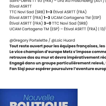
Saint-Denis TT 93 (FRA) – Linz AG Froschberg (AUT) 
Étival ASRTT
TTC Novi Sad (SRB)
1–3
Étival ASRTT (FRA)
Étival ASRTT (FRA)
1–3
UCAM Cartagena TM (ESP)
Étival ASRTT (FRA)
3–0
TTC Novi Sad (SRB)
UCAM Cartagena TM (ESP) – Étival ASRTT (FRA) |
13/
@Gregory Portelette / @Loic Huard
Tout reste ouvert pour les équipes françaises, le
Le vice champion d’europe Metz s’impose comme un
retrouve dos au mur et devra impérativement réag
Engagé dans un groupe particulièrement relevé, S
Fan Siqi pour espérer poursuivre l’aventure euro