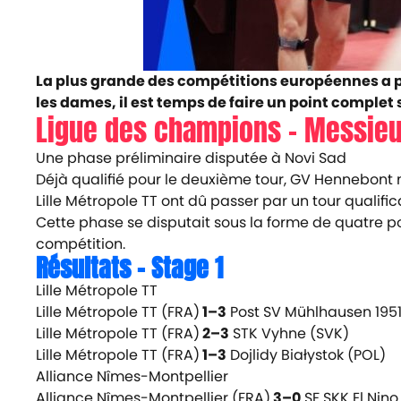
La plus grande des compétitions européennes a pri
les dames, il est temps de faire un point complet 
Ligue des champions – Messieu
Une phase préliminaire disputée à Novi Sad
Déjà qualifié pour le deuxième tour, GV Hennebont n
Lille Métropole TT ont dû passer par un tour qualific
Cette phase se disputait sous la forme de quatre po
compétition.
Résultats – Stage 1
Lille Métropole TT
Lille Métropole TT (FRA)
1–3
Post SV Mühlhausen 1951
Lille Métropole TT (FRA)
2–3
STK Vyhne (SVK)
Lille Métropole TT (FRA)
1–3
Dojlidy Białystok (POL)
A
lliance Nîmes-Montpellier
Alliance Nîmes-Montpellier (FRA)
3–0
SF SKK El Nin