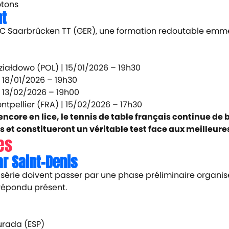
otons
nt
 FC Saarbrücken TT (GER), une formation redoutable emm
ziałdowo (POL) |
15/01/2026 – 19h30
18/01/2026 – 19h30
13/02/2026 – 19h00
tpellier (FRA) |
15/02/2026 – 17h30
core en lice, le tennis de table français continue de b
 et constitueront un véritable test face aux meilleure
es
r Saint-Denis
rie doivent passer par une phase préliminaire organisée 
 répondu présent.
urada (ESP)