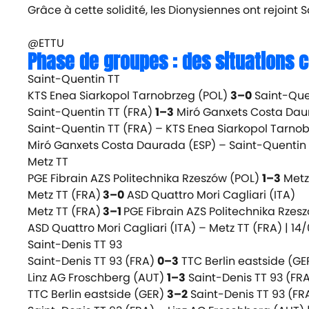
Grâce à cette solidité, les Dionysiennes ont rejoint
@ETTU
Phase de groupes : des situations 
Saint-Quentin TT
KTS Enea Siarkopol Tarnobrzeg (POL)
3–0
Saint-Que
Saint-Quentin TT (FRA)
1–3
Miró Ganxets Costa Dau
Saint-Quentin TT (FRA) – KTS Enea Siarkopol Tarnob
Miró Ganxets Costa Daurada (ESP) – Saint-Quentin 
Metz TT
PGE Fibrain AZS Politechnika Rzeszów (POL)
1–3
Metz
Metz TT (FRA)
3–0
ASD Quattro Mori Cagliari (ITA)
Metz TT (FRA)
3–1
PGE Fibrain AZS Politechnika Rzes
ASD Quattro Mori Cagliari (ITA) – Metz TT (FRA) |
14/
Saint-Denis TT 93
Saint-Denis TT 93 (FRA)
0–3
TTC Berlin eastside (GE
Linz AG Froschberg (AUT)
1–3
Saint-Denis TT 93 (FR
TTC Berlin eastside (GER)
3–2
Saint-Denis TT 93 (FR