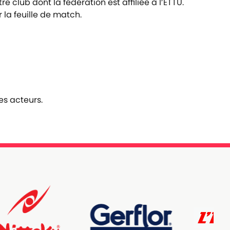
club dont la fédération est affiliée à l’ETTU.
 la feuille de match.
es acteurs.