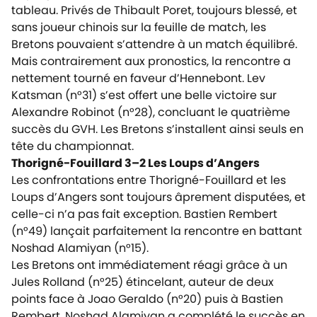
tableau. Privés de Thibault Poret, toujours blessé, et
sans joueur chinois sur la feuille de match, les
Bretons pouvaient s’attendre à un match équilibré.
Mais contrairement aux pronostics, la rencontre a
nettement tourné en faveur d’Hennebont. Lev
Katsman (n°31) s’est offert une belle victoire sur
Alexandre Robinot (n°28), concluant le quatrième
succès du GVH. Les Bretons s’installent ainsi seuls en
tête du championnat.
Thorigné-Fouillard 3–2 Les Loups d’Angers
Les confrontations entre Thorigné-Fouillard et les
Loups d’Angers sont toujours âprement disputées, et
celle-ci n’a pas fait exception. Bastien Rembert
(n°49) lançait parfaitement la rencontre en battant
Noshad Alamiyan (n°15).
Les Bretons ont immédiatement réagi grâce à un
Jules Rolland (n°25) étincelant, auteur de deux
points face à Joao Geraldo (n°20) puis à Bastien
Rembert. Noshad Alamiyan a complété le succès en