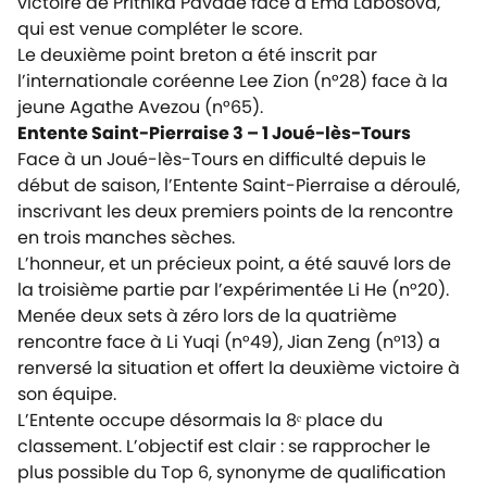
victoire de Prithika Pavade face à Ema Labosova,
qui est venue compléter le score.
Le deuxième point breton a été inscrit par
l’internationale coréenne Lee Zion (n°28) face à la
jeune Agathe Avezou (n°65).
Entente Saint-Pierraise 3 – 1 Joué-lès-Tours
Face à un Joué-lès-Tours en difficulté depuis le
début de saison, l’Entente Saint-Pierraise a déroulé,
inscrivant les deux premiers points de la rencontre
en trois manches sèches.
L’honneur, et un précieux point, a été sauvé lors de
la troisième partie par l’expérimentée Li He (n°20).
Menée deux sets à zéro lors de la quatrième
rencontre face à Li Yuqi (n°49), Jian Zeng (n°13) a
renversé la situation et offert la deuxième victoire à
son équipe.
L’Entente occupe désormais la 8ᵉ place du
classement. L’objectif est clair : se rapprocher le
plus possible du Top 6, synonyme de qualification