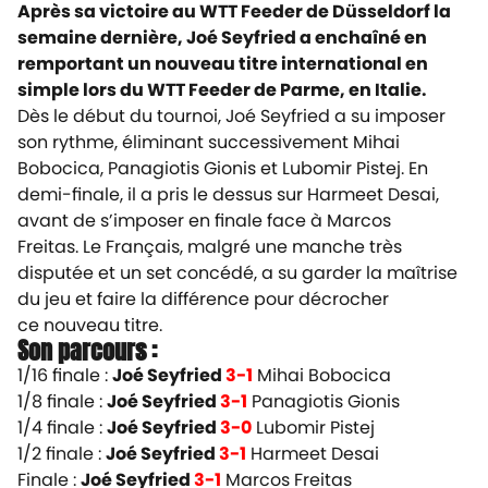
Après sa victoire au WTT Feeder de Düsseldorf la
semaine dernière, Joé Seyfried a enchaîné en
remportant un nouveau titre international en
simple lors du WTT Feeder de Parme, en Italie.
Dès le début du tournoi, Joé Seyfried a su imposer
son rythme, éliminant successivement Mihai
Bobocica, Panagiotis Gionis et Lubomir Pistej
. En
demi-finale, il a pris le dessus sur Harmeet Desai,
avant de s’imposer en finale face à Marcos
Freitas. Le Français, malgré une manche très
disputée et un set concédé, a su garder la maîtrise
du jeu et faire la différence pour décrocher
ce nouveau titre.
Son parcours :
1/16 finale :
Joé Seyfried
3-1
Mihai Bobocica
1/8 finale :
Joé Seyfried
3-1
Panagiotis Gionis
1/4 finale :
Joé Seyfried
3-0
Lubomir Pistej
1/2 finale :
Joé Seyfried
3-1
Harmeet Desai
Finale :
Joé Seyfried
3-1
Marcos Freitas