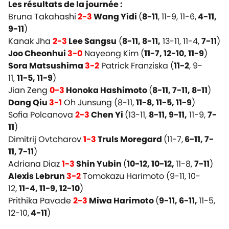
Les résultats de la journée :
Bruna Takahashi
2-3
Wang Yidi
(
8-11
, 11-9, 11-6,
4-11,
9-11
)
Kanak Jha
2-3
Lee Sangsu
(
8-11, 8-11,
13-11, 11-4,
7-11
)
Joo Cheonhui
3-0
Nayeong Kim (
11-7, 12-10, 11-9
)
Sora Matsushima
3-2
Patrick Franziska (
11-2
, 9-
11,
11-5, 11-9
)
Jian Zeng
0-3
Honoka Hashimoto
(
8-11, 7-11, 8-11
)
Dang Qiu
3-1
Oh Junsung (8-11,
11-8, 11-5, 11-9
)
Sofia Polcanova
2-3
Chen Yi
(13-11,
8-11, 9-11,
11-9,
7-
11
)
Dimitrij Ovtcharov
1-3
Truls Moregard
(11-7,
6-11, 7-
11, 7-11
)
Adriana Diaz
1-3
Shin Yubin
(
10-12, 10-12,
11-8,
7-11
)
Alexis Lebrun
3-2
Tomokazu Harimoto (9-11, 10-
12,
11-4, 11-9, 12-10
)
Prithika Pavade
2-3
Miwa Harimoto
(
9-11, 6-11,
11-5,
12-10,
4-11
)