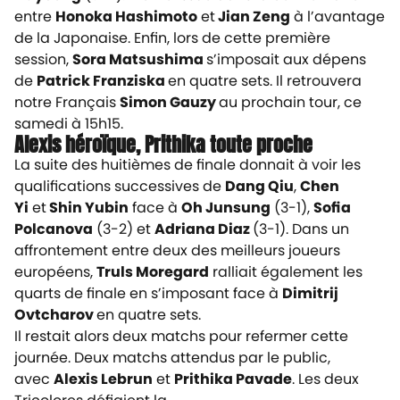
entre
Honoka Hashimoto
et
Jian Zeng
à l’avantage
de la Japonaise. Enfin, lors de cette première
session,
Sora Matsushima
s’imposait aux dépens
de
Patrick Franziska
en quatre sets. Il retrouvera
notre Français
Simon Gauzy
au prochain tour, ce
samedi à 15h15.
Alexis héroïque, Prithika toute proche
La suite des huitièmes de finale donnait à voir les
qualifications successives de
Dang Qiu
,
Chen
Yi
et
Shin Yubin
face à
Oh Junsung
(3-1),
Sofia
Polcanova
(3-2) et
Adriana Diaz
(3-1). Dans un
affrontement entre deux des meilleurs joueurs
européens,
Truls Moregard
ralliait également les
quarts de finale en s’imposant face à
Dimitrij
Ovtcharov
en quatre sets.
Il restait alors deux matchs pour refermer cette
journée. Deux matchs attendus par le public,
avec
Alexis Lebrun
et
Prithika Pavade
. Les deux