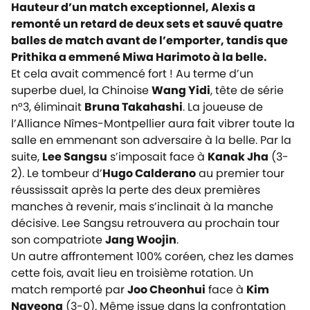
Hauteur d’un match exceptionnel, Alexis a
remonté un retard de deux sets et sauvé quatre
balles de match avant de l’emporter, tandis que
Prithika a emmené Miwa Harimoto à la belle.
Et cela avait commencé fort ! Au terme d’un
superbe duel, la Chinoise
Wang Yidi
, tête de série
n°3, éliminait
Bruna Takahashi
. La joueuse de
l’Alliance Nîmes-Montpellier aura fait vibrer toute la
salle en emmenant son adversaire à la belle. Par la
suite,
Lee Sangsu
s’imposait face à
Kanak Jha
(3-
2). Le tombeur d’
Hugo Calderano
au premier tour
réussissait après la perte des deux premières
manches à revenir, mais s’inclinait à la manche
décisive. Lee Sangsu retrouvera au prochain tour
son compatriote
Jang Woojin
.
Un autre affrontement 100% coréen, chez les dames
cette fois, avait lieu en troisième rotation. Un
match remporté par
Joo Cheonhui
face à
Kim
Nayeong
(3-0). Même issue dans la confrontation