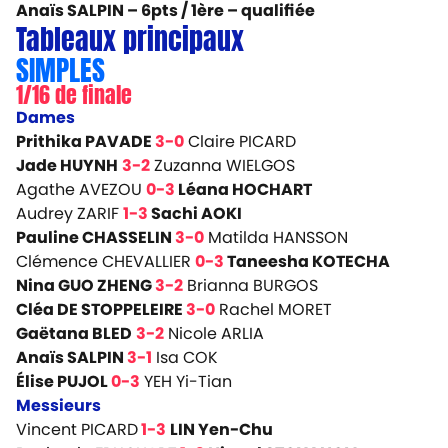
Anaïs SALPIN – 6pts / 1ère –
qualifiée
Tableaux principaux
SIMPLES
1/16 de finale
Dames
Prithika PAVADE
3-0
Claire PICARD
Jade HUYNH
3-2
Zuzanna WIELGOS
Agathe AVEZOU
0-3
Léana HOCHART
Audrey ZARIF
1-3
Sachi AOKI
Pauline CHASSELIN
3-0
Matilda HANSSON
Clémence CHEVALLIER
0-3
Taneesha KOTECHA
Nina GUO ZHENG
3-2
Brianna BURGOS
Cléa DE STOPPELEIRE
3-0
Rachel MORET
Gaëtana BLED
3-2
Nicole ARLIA
Anaïs SALPIN
3-1
Isa COK
Élise PUJOL
0-3
YEH Yi-Tian
Messieurs
Vincent PICARD
1-3
LIN Yen-Chu