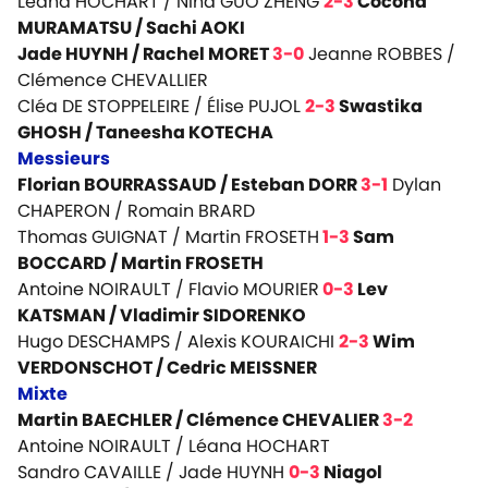
Léana HOCHART / Nina GUO ZHENG
2-3
Cocona
MURAMATSU / Sachi AOKI
Jade HUYNH / Rachel MORET
3-0
Jeanne ROBBES /
Clémence CHEVALLIER
Cléa DE STOPPELEIRE / Élise PUJOL
2-3
Swastika
GHOSH / Taneesha KOTECHA
Messieurs
Florian BOURRASSAUD / Esteban DORR
3-1
Dylan
CHAPERON / Romain BRARD
Thomas GUIGNAT / Martin FROSETH
1-3
Sam
BOCCARD / Martin FROSETH
Antoine NOIRAULT / Flavio MOURIER
0-3
Lev
KATSMAN / Vladimir SIDORENKO
Hugo DESCHAMPS / Alexis KOURAICHI
2-3
Wim
VERDONSCHOT / Cedric MEISSNER
Mixte
Martin BAECHLER / Clémence CHEVALIER
3-2
Antoine NOIRAULT / Léana HOCHART
Sandro CAVAILLE / Jade HUYNH
0-3
Niagol