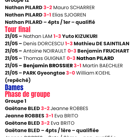
Groupe 12
Nathan PILARD
3-2
Mauro SCHARRER
Nathan PILARD
3-1
Elias SJOGREN
Nathan PILARD
– 4pts / 1er –
qualifié
Tour final
21/05 –
Nathan LAM
1-3
Yuto KIZUKURI
21/05 –
Denis DORCESCU
1-3
Mathieu DE SAINTILAN
21/05 –
Antoine NOIRAULT
0-3
Benjamin FRUCHART
21/05 –
Thomas GUIGNAT
0-3
Nathan PILARD
21/05 –
Benjamin BROSSIER
3-1
Martin BAECHLER
21/05 – PARK Gyeongtae
3-0
William KOEHL
(repêché)
Dames
Phase de groupe
Groupe 1
Gaëtane BLED
3-2
Jeanne ROBBES
Jeanne ROBBES
3-1
Eva BRITO
Gaëtane BLED
3-2
Eva BRITO
Gaëtane BLED – 4pts / 1ère –
qualifiée