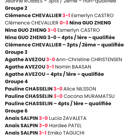
Jeanne ROBBES – 3pts / 2ème –
non-qualifiée
Groupe 2
Clémence CHEVALLIER
3-1
Esmerlyn CASTRO
Clémence CHEVALLIER
0-3
Nina GUO ZHENG
Nina GUO ZHENG
3-0
Esmerlyn CASTRO
Nina GUO ZHENG 3-0 – 4pts / 1ère –
qualifiée
Clémence CHEVALLIER – 3pts / 2ème –
qualifiée
Groupe 3
Agathe AVEZOU
3-0
Ann-Christine CHRISTENSEN
Agathe AVEZOU
3-1
Nomin BAASAN
Agathe AVEZOU – 4pts / 1ère –
qualifiée
Groupe 4
Pauline CHASSELIN
3-0
Alice NILSSON
Pauline CHASSELIN
3-0
Cocona MURAMATSU
Pauline CHASSELIN – 4pts / 1ère –
qualifiée
Groupe 6
Anaïs SALPIN
3-0
Lucia ZAVALETA
Anaïs SALPIN
3-0
Hardee PATEL
Anaïs SALPIN
3-1
Emiko TAGUCHI