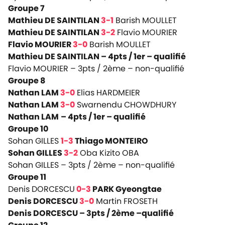
Groupe 7
Mathieu DE SAINTILAN
3-1
Barish MOULLET
Mathieu DE SAINTILAN
3-2
Flavio MOURIER
Flavio MOURIER
3-0
Barish MOULLET
Mathieu DE SAINTILAN – 4pts / 1er –
qualifié
Flavio MOURIER – 3pts / 2ème –
non-qualifié
Groupe 8
Nathan LAM
3-0
Elias HARDMEIER
Nathan LAM
3-0
Swarnendu CHOWDHURY
Nathan LAM
– 4pts / 1er –
qualifié
Groupe 10
Sohan GILLES
1-3
Thiago MONTEIRO
Sohan GILLES
3-2
Oba Kizito OBA
Sohan GILLES – 3pts / 2ème –
non-qualifié
Groupe 11
Denis DORCESCU
0-3
PARK Gyeongtae
Denis DORCESCU
3-0
Martin FROSETH
Denis DORCESCU – 3pts / 2ème –
qualifié