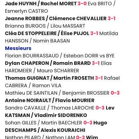
Jade HUYNH / Rachel MORET
3-0
Eva BRITO /
Esmerlyn CASTRO
Jeanne ROBBES / Clémence CHEVALLIER
3-1
Brianna BURGOS / Lilou MASSART
Cléa DE STOPPELEIRE / Élise PUJOL
3-1
Matilda
HANSSON / Nomin BAASAN
Messieurs
Florian BOURRASSAUD / Esteban DORR vs BYE
Dylan CHAPERON / Romain BRARD
3-1
Elias
HARDMEIER / Mauro SCHARRER
Thomas GUIGNAT / Martin FROSETH
3-1
Rafael
CABRERA / Ramon VILA
Mathieu DE SAINTILAN / Benjamin BROSSIER
0-3
Antoine NOIRAULT / Flavio MOURIER
Sandro CAVAILLE / Thomas LAROCHE
0-3
Lev
KATSMAN / Vladimir SIDORENKO
Sohan GILLES / Martin BAECHLER
0-3
Hugo
DESCHAMPS / Alexis KOURAICHI
Nathan PILARD / Nathan LAM
0-3
Wim