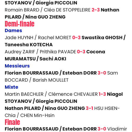
STOYANOV / Giorgia PICCOLIN
Romain BRARD / Cléa DE STOPPELEIRE
2-3
Nathan
PILARD / Nina GUO ZHENG
Demi-finale
Dames
Jade HUYNH / Rachel MORET
0-3
Swastika GHOSH /
Taneesha KOTECHA
Audrey ZARIF / Prithika PAVADE
0-3
Cocona
MURAMATSU / Sachi AOKI
Messieurs
Florian BOURRASSAUD / Esteban DORR
3-0
Sam
BOCCARD / Barish MOULLET
Mixte
Martin BAECHLER / Clémence CHEVALIER
1-3
Niagol
STOYANOV / Giorgia PICCOLIN
Nathan PILARD / Nina GUO ZHENG
3-1
HSU HSIEN-
Chia / CHEN Min-Hsin
Finale
Florian BOURRASSAUD / Esteban DORR
3-0
Vladimir