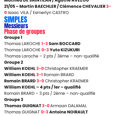
Mathieu DE SAINTILAN / Agathe AVEZOU
21/05 –
Martin BAECHLER / Clémence CHEVALIER
3-
0
Isaac VILA / Esmerlyn CASTRO
SIMPLES
Messieurs
Phase de groupes
Groupe 1
Thomas LAROCHE
1-3
Sam BOCCARD
Thomas LAROCHE
0-3
Yuto KIZUKURI
Thomas Laroche – 2 pts / 3ème
– non-qualifié
Groupe 2
William KOEHL
3-0
Christopher KRAEMER
William KOEHL
3-1
Romain BRARD
Romain BRARD
3-0
Christopher KRAEMER
William KOEHL – 4 pts / 1er
– qualifié
Romain BRARD – 3 pts / 2ème –
non-qualifié
Groupe 3
Thomas GUIGNAT
3-0
Armaan DALAMAL
Thomas GUIGNAT
0-3
Antoine NOIRAULT