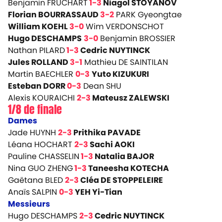
Benjamin FRUCHART
1-3
Niagol STOYANOV
Florian BOURRASSAUD
3-2
PARK Gyeongtae
William KOEHL
3-0
Wim VERDONSCHOT
Hugo DESCHAMPS
3-0
Benjamin BROSSIER
Nathan PILARD
1-3
Cedric NUYTINCK
Jules ROLLAND
3-1
Mathieu DE SAINTILAN
Martin BAECHLER
0-3
Yuto KIZUKURI
Esteban DORR
0-3
Dean SHU
Alexis KOURAICHI
2-3
Mateusz ZALEWSKI
1/8 de finale
Dames
Jade HUYNH
2-3
Prithika PAVADE
Léana HOCHART
2-3
Sachi AOKI
Pauline CHASSELIN
1-3
Natalia BAJOR
Nina GUO ZHENG
1-3
Taneesha KOTECHA
Gaëtana BLED
2-3
Cléa DE STOPPELEIRE
Anaïs SALPIN
0-3
YEH Yi-Tian
Messieurs
Hugo DESCHAMPS
2-3
Cedric NUYTINCK