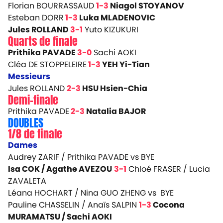
Florian BOURRASSAUD
1-3
Niagol STOYANOV
Esteban DORR
1-3
Luka MLADENOVIC
Jules ROLLAND
3-1
Yuto KIZUKURI
Quarts de finale
Prithika PAVADE
3-0
Sachi AOKI
Cléa DE STOPPELEIRE
1-3
YEH Yi-Tian
Messieurs
Jules ROLLAND
2-3
HSU Hsien-Chia
Demi-finale
Prithika PAVADE
2-3
Natalia BAJOR
DOUBLES
1/8 de finale
Dames
Audrey ZARIF / Prithika PAVADE vs BYE
Isa COK / Agathe AVEZOU
3-1
Chloé FRASER / Lucia
ZAVALETA
Léana HOCHART / Nina GUO ZHENG vs BYE
Pauline CHASSELIN / Anaïs SALPIN
1-3
Cocona
MURAMATSU / Sachi AOKI