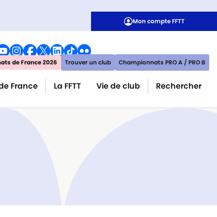
Mon compte FFTT
ts de France 2026
Trouver un club
Championnats PRO A / PRO B
de France
La FFTT
Vie de club
Rechercher