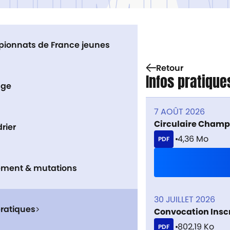
CUMEN
ionnats de France jeunes
Retour
Infos pratique
age
7 AOÛT 2026
Circulaire Champ
rier
4,36 Mo
PDF
ement & mutations
30 JUILLET 2026
pratiques
Convocation Inscr
802,19 Ko
PDF