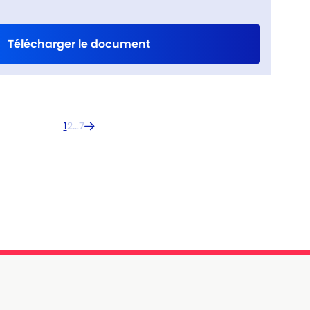
Télécharger le document
1
2
…
7