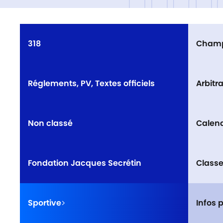
DO
318
Champ
Réglements, PV, Textes officiels
Arbitr
Non classé
Calend
Fondation Jacques Secrétin
Class
Sportive
Infos 