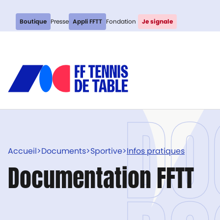
Boutique
Presse
Appli FFTT
Fondation
Je signale
DO
Accueil
>
Documents
>
Sportive
>
Infos pratiques
Documentation FFTT