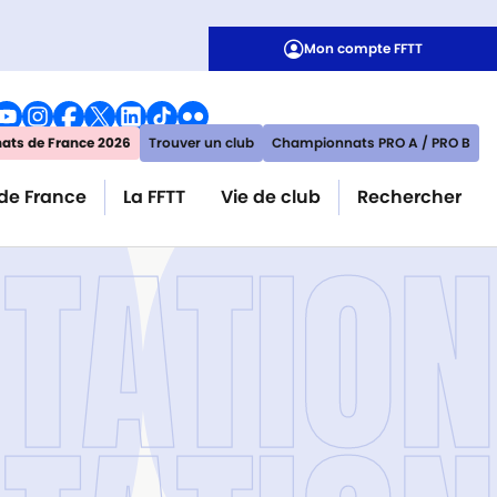
Mon compte FFTT
ts de France 2026
Trouver un club
Championnats PRO A / PRO B
de France
La FFTT
Vie de club
Rechercher
TATIO