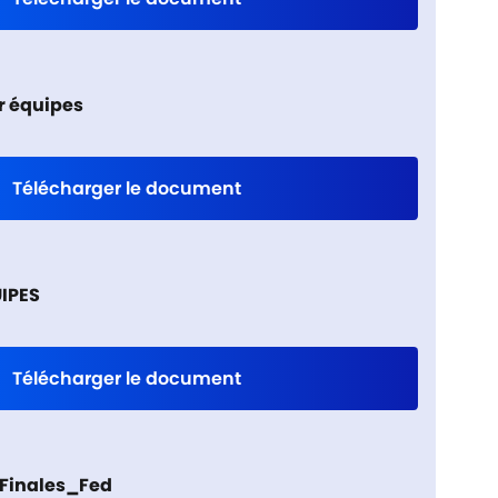
ar équipes
Télécharger le document
UIPES
Télécharger le document
_Finales_Fed