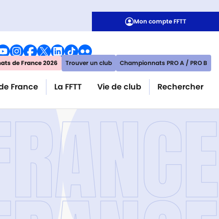
Mon compte FFTT
ts de France 2026
Trouver un club
Championnats PRO A / PRO B
de France
La FFTT
Vie de club
Rechercher
 FRANCE