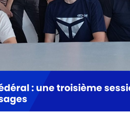
déral : une troisième sess
ssages