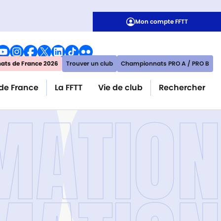
Mon compte FFTT
ts de France 2026
Trouver un club
Championnats PRO A / PRO B
de France
La FFTT
Vie de club
Rechercher
MATION