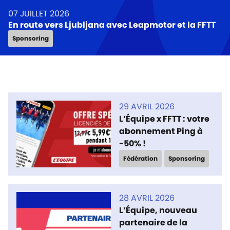
07 JUILLET 2026
En route vers Ljubljana avec Leapmotor et la FFTT
Sponsoring
29 AVRIL 2026
L’Équipe x FFTT : votre
abonnement Ping à
-50% !
Fédération
Sponsoring
28 AVRIL 2026
L’Équipe, nouveau
partenaire de la